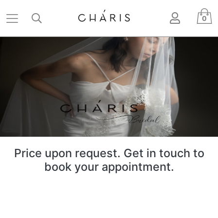
Skip
User ac
to
0
main
content
LOOKBOOK
Price upon request. Get in touch to
book your appointment.