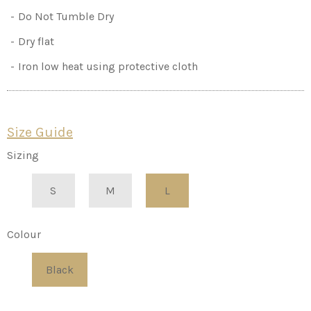
Do Not Tumble Dry
Dry flat
Iron low heat using protective cloth
Size Guide
Sizing
S
M
L
Colour
Black