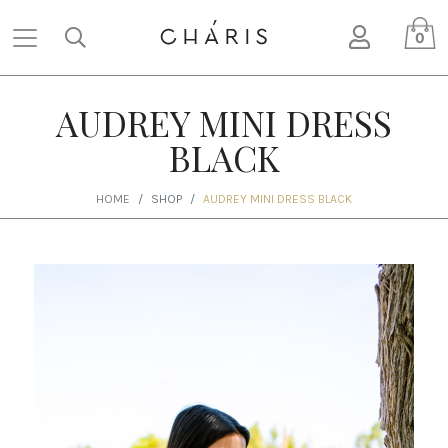
Skip
User ac
to
0
main
content
AUDREY MINI DRESS
BLACK
HOME
SHOP
AUDREY MINI DRESS BLACK